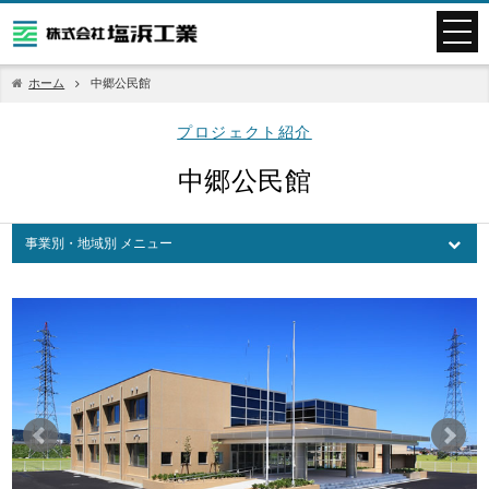
ホーム
中郷公民館
プロジェクト紹介
中郷公民館
事業別・地域別 メニュー
事業別
地域別
道路・トンネル・橋梁
河川・上下水道
ダム・港湾・海岸
鉄道施設
その他
商業施設
物流施設
庁舎・文化・公共施設
オフィスビル・集合住宅
医療・福祉施設
研究・教育機関
都市開発
北海道・東北
関東
中部
近畿
中国・四国
九州・沖縄